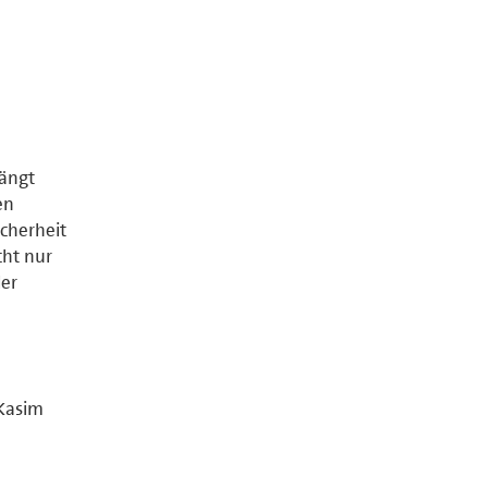
rängt
en
cherheit
cht nur
der
Kasim