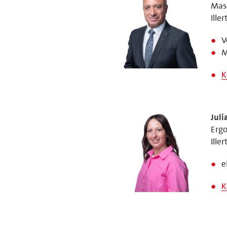
Mas
Iller
V
M
K
Juli
Erg
Iller
e
K